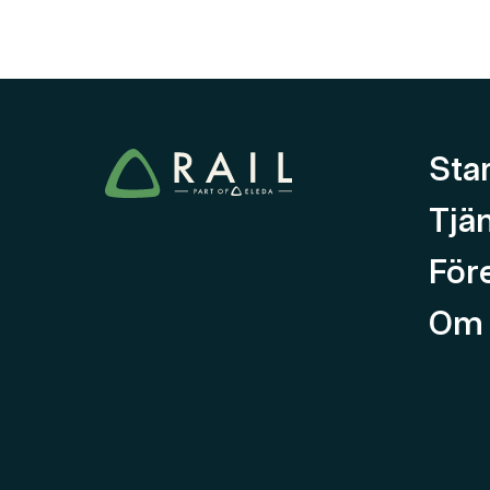
Sta
Tjä
För
Om 