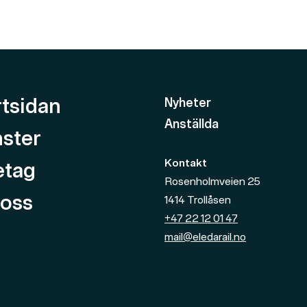
rtsidan
Nyheter
Anställda
nster
Kontakt
etag
Rosenholmveien 25
oss
1414
Trollåsen
+47 22 12 01 47
mail@eledarail.no