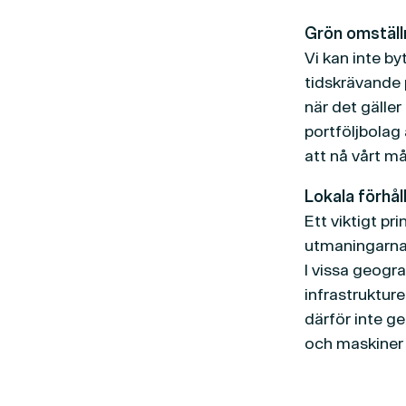
Grön omställ
Vi kan inte by
tidskrävande 
när det gäller
portföljbolag 
att nå vårt m
Lokala förhå
Ett viktigt pr
utmaningarna 
I vissa geogr
infrastrukturen
därför inte ge
och maskiner 