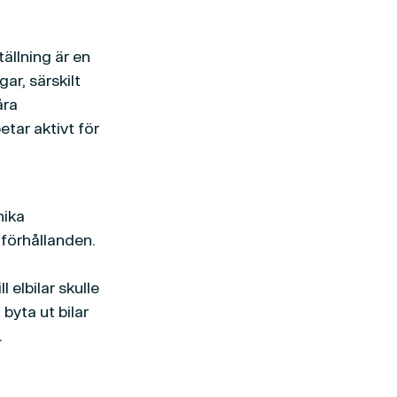
tällning är en
ar, särskilt
åra
etar aktivt för
nika
 förhållanden.
 elbilar skulle
 byta ut bilar
.