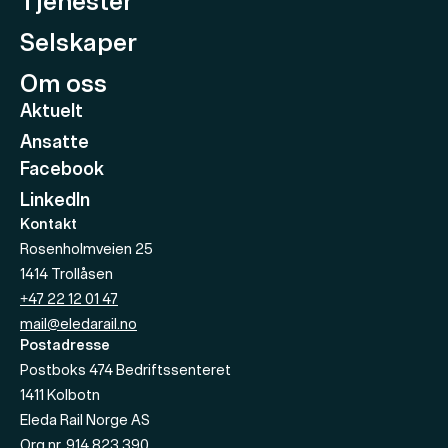
Tjenester
Selskaper
Om oss
Aktuelt
Ansatte
Facebook
LinkedIn
Kontakt
Rosenholmveien 25
1414
Trollåsen
+47 22 12 01 47
mail@eledarail.no
Postadresse
Postboks 474 Bedriftssenteret
1411
Kolbotn
Eleda Rail Norge AS
Org nr.
914 823 390