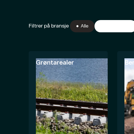
Filtrer på bransje
Alle
Entreprenør
Grøntarealer
Be