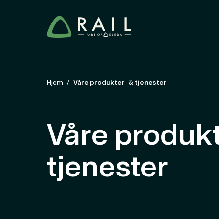
Hjem
Våre produkter & tjenester
Våre produk
tjenester