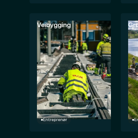
Veibygging
Gr
●
Entreprenør
●
E