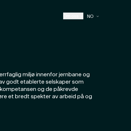
Om oss
NO
verrfaglig miljø innenfor jernbane og
av godt etablerte selskaper som
e kompetansen og de påkrevde
øre et bredt spekter av arbeid på og