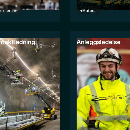
ntreprenør
●
Materiell
ntaktledning
Anleggsledelse