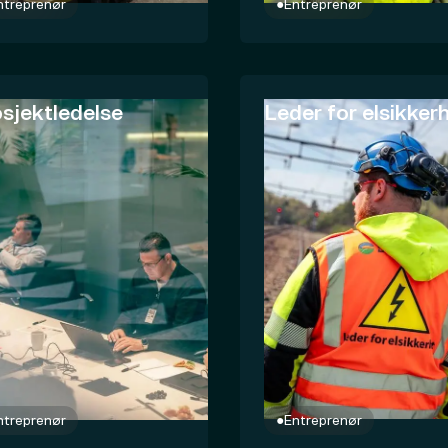
ntreprenør
●
Entreprenør
sjektledelse
Leder for elsikker
ntreprenør
●
Entreprenør