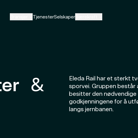
Bransjer
Tjenester
Selskaper
Bærekraft
ter &
Eleda Rail har et sterkt t
sporvei. Gruppen består 
besitter den nødvendig
godkjenningene for å utf
langs jernbanen.