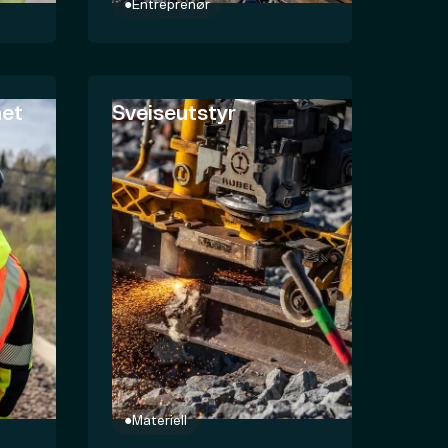
●
Entreprenør
het
Sveiseutstyr
●
Materiell