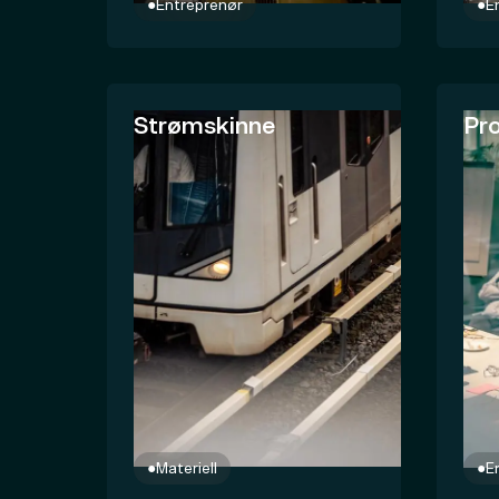
●
Entreprenør
●
E
Strømskinne
Pro
●
Materiell
●
E