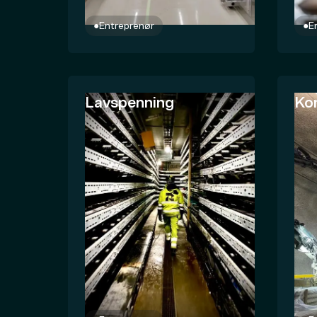
●
Entreprenør
●
E
Lavspenning
Ko