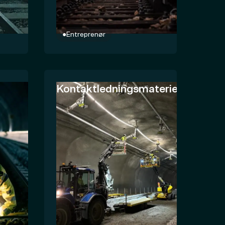
●
Entreprenør
Kontaktledningsmateriell