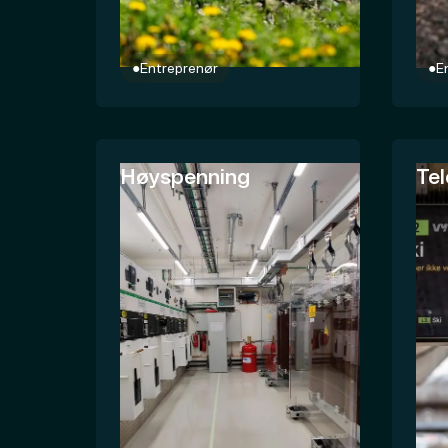
●
Entreprenør
●
E
Høyspenning
Tel