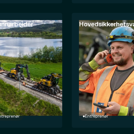
unnarbeider
Hovedsikkerhetsv
ntreprenør
●
Entreprenør