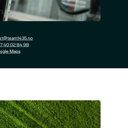
st@team1435.no
47 40 02 84 98
ogle Maps