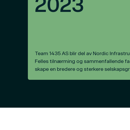
2023
av banemontører.
Gjennom leveranse av solid fagko
har selskapet etablert seg som en 
prosjektgjennomføringsevne av stør
Team 1435 AS blir del av Nordic Infrastr
Felles tilnærming og sammenfallende fa
skape en bredere og sterkere selskapsgr