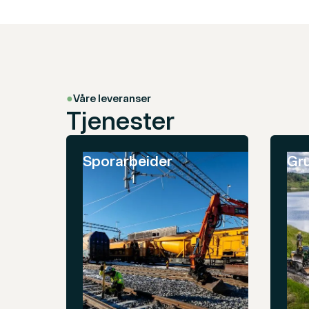
●
Våre leveranser
Tjenester
Sporarbeider
Gr