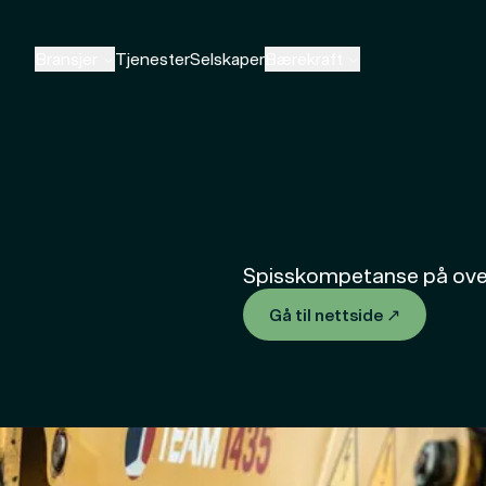
Bransjer
Tjenester
Selskaper
Bærekraft
Spisskompetanse på over
Gå til nettside
↗