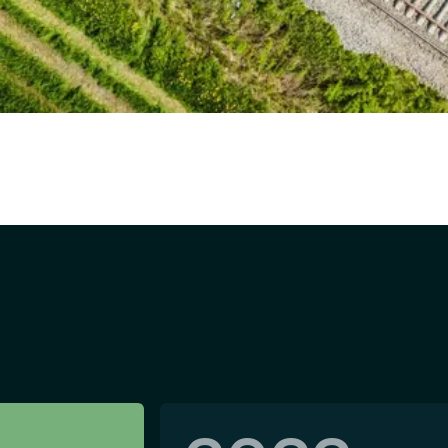
r vårt
 i jernbanesektoren,
tin Fauskrud. Selskapet har
g startet med fokus på
FS og konsulenttjenester.
læring og videreutdanning