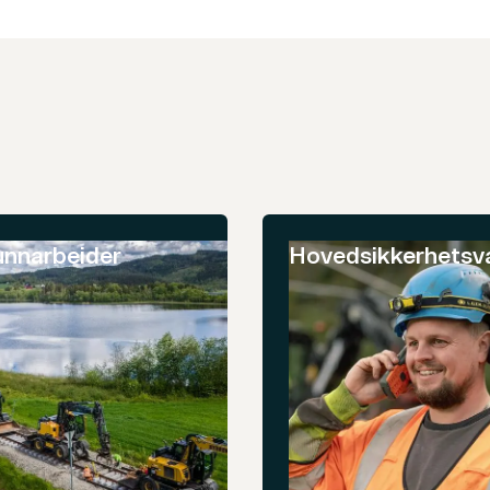
unnarbeider
Hovedsikkerhetsv