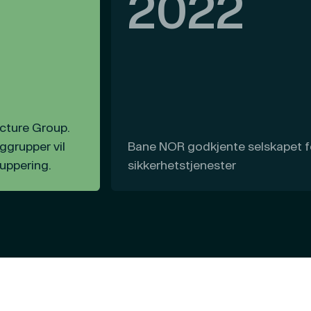
2022
mpetanse og grunderskap,
leverandør med
re prosjekter.
ucture Group.
ggrupper vil
Bane NOR godkjente selskapet fo
uppering.
sikkerhetstjenester