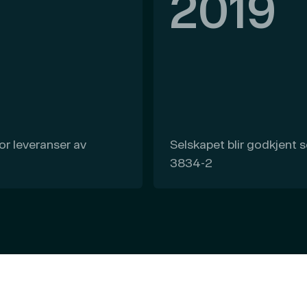
2019
r leveranser av
Selskapet blir godkjent s
3834-2