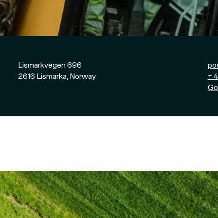
Lismarkvegen 696
po
2616
Lismarka, Norway
+ 
Go