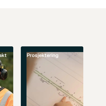
akt
Prosjektering