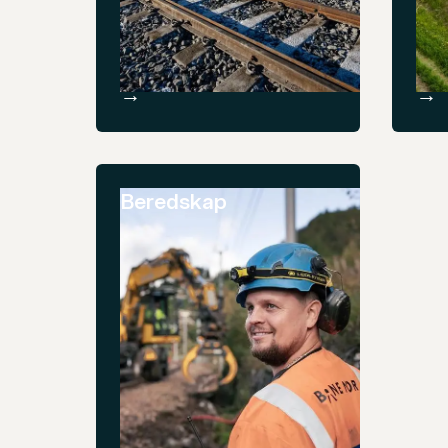
→
→
Beredskap