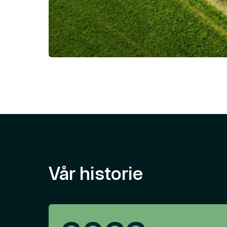
●
Hvem er vi?
Faglig dyktighet e
varmerke
Team 1435 er et veletablert selskap
Vår historie
grunnlagt i 2011 av Geir og Ann-Kris
spisskompetanse på overbygning o
prosjekt- og anleggsledelse, HSV/L
Team 1435 har sterkt fokus på opp