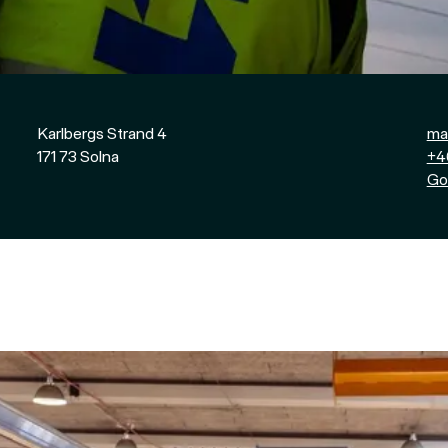
Karlbergs Strand 4
mai
171 73
Solna
+4
Go