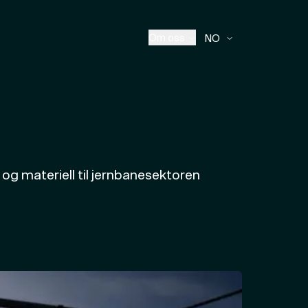
Om oss
NO
og materiell til jernbanesektoren