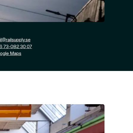
l@railsupply.se
6 73-082 30 07
ogle Maps