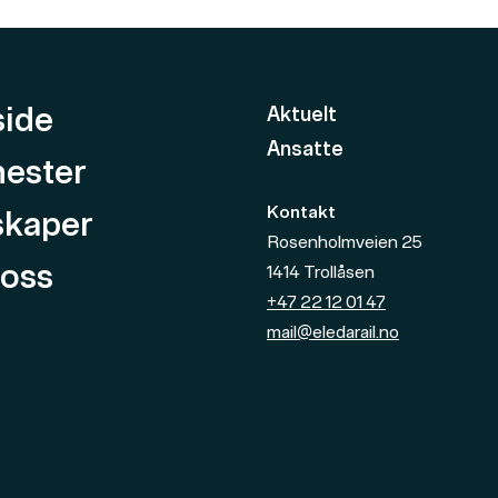
side
Aktuelt
Ansatte
nester
Kontakt
skaper
Rosenholmveien 25
oss
1414
Trollåsen
+47 22 12 01 47
mail@eledarail.no