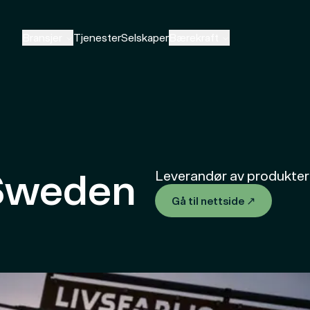
Bransjer
Tjenester
Selskaper
Bærekraft
 Sweden
Leverandør av produkter 
Gå til nettside
↗