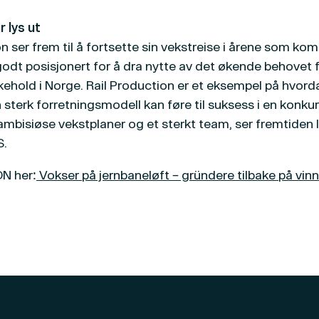
 lys ut
n ser frem til å fortsette sin vekstreise i årene som ko
godt posisjonert for å dra nytte av det økende behovet 
kehold i Norge. Rail Production er et eksempel på hvord
 sterk forretningsmodell kan føre til suksess i en konku
mbisiøse vekstplaner og et sterkt team, ser fremtiden ly
S.
DN her:
Vokser på jernbaneløft – gründere tilbake på vin