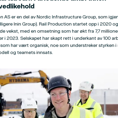
vedlikehold
n AS er en del av Nordic Infrastructure Group, som igjen
dligere Inin Group). Rail Production startet opp i 2020 o
e vekst, med en omsetning som har økt fra 7,7 millioner 
er i 2023. Selskapet har skapt rett i underkant av 100 ar
som har vært organisk, noe som understreker styrken i
dell og teamets innsats.