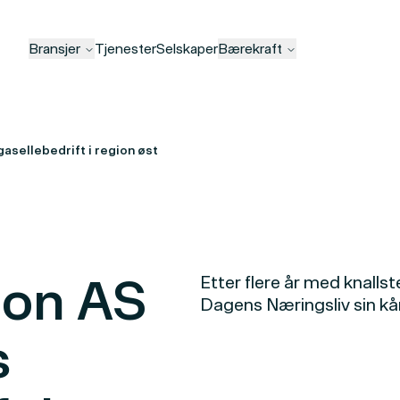
Bransjer
Tjenester
Selskaper
Bærekraft
gasellebedrift i region øst
ion AS
Etter flere år med knalls
Dagens Næringsliv sin kår
s