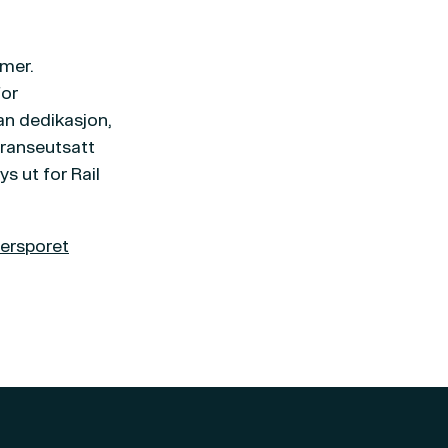
mmer.
for
an dedikasjon,
rranseutsatt
s ut for Rail
nersporet