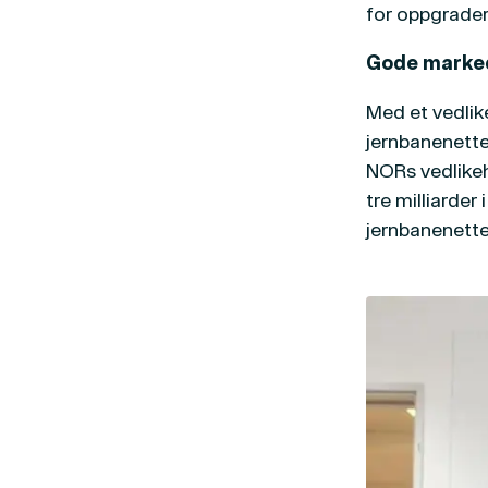
for oppgrader
Gode marked
Med et vedlik
jernbanenette
NORs vedlikeh
tre milliarder
jernbanenette