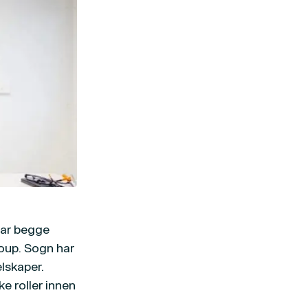
var begge
oup. Sogn har
lskaper.
e roller innen