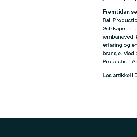
Fremtiden ser
Rail Productio
Selskapet er 
jernbanevedli
erfaring og en
bransje. Med a
Production A
Les artikkel i 