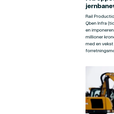
jernbane
Rail Productio
Qben Infra (ti
en imponerend
millioner kron
med en vekst 
forretningsmo