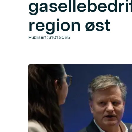
gasellebedrif
region øst
Publisert: 31.01.2025