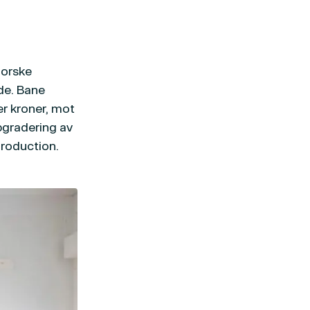
norske
de. Bane
er kroner, mot
ppgradering av
Production.