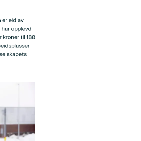
 er eid av
g har opplevd
kroner til 188
beidsplasser
 selskapets