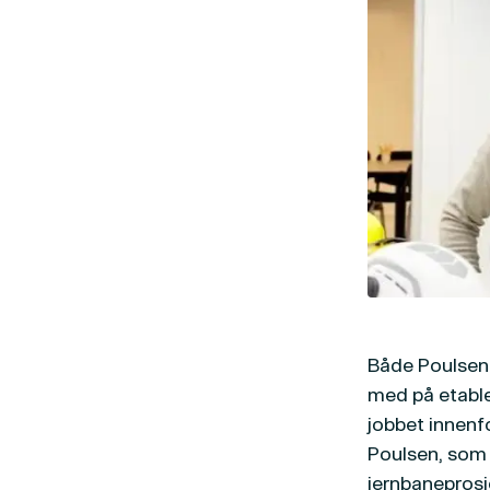
Både Poulsen 
med på etable
jobbet innenfo
Poulsen, som o
jernbaneprosj