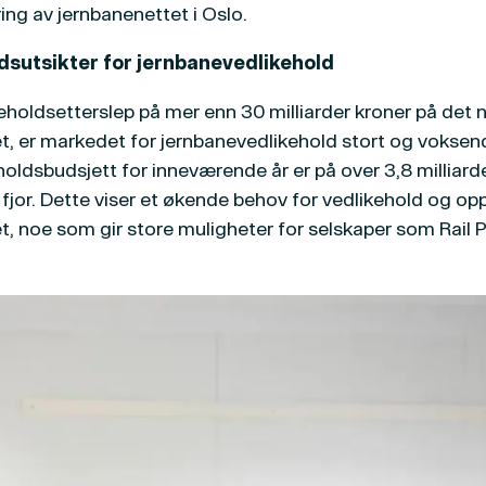
ing av jernbanenettet i Oslo.
sutsikter for jernbanevedlikehold
eholdsetterslep på mer enn 30 milliarder kroner på det 
t, er markedet for jernbanevedlikehold stort og voksen
oldsbudsjett for inneværende år er på over 3,8 milliard
 i fjor. Dette viser et økende behov for vedlikehold og o
t, noe som gir store muligheter for selskaper som Rail 