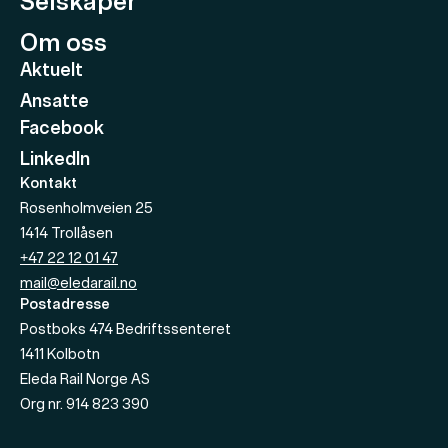
Selskaper
Om oss
Aktuelt
Ansatte
Facebook
LinkedIn
Kontakt
Rosenholmveien 25
1414
Trollåsen
+47 22 12 01 47
mail@eledarail.no
Postadresse
Postboks 474 Bedriftssenteret
1411
Kolbotn
Eleda Rail Norge AS
Org nr.
914 823 390